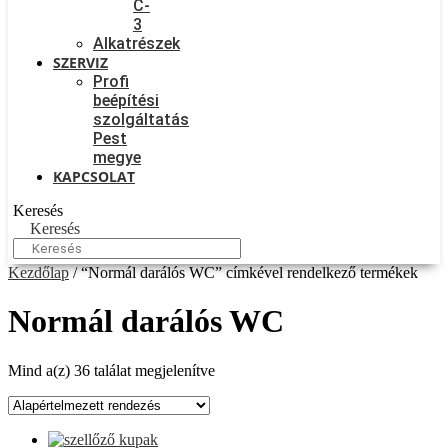
C-
3
Alkatrészek
SZERVIZ
Profi
beépítési
szolgáltatás
Pest
megye
KAPCSOLAT
Keresés
Keresés
Kezdőlap
/ “Normál darálós WC” címkével rendelkező termékek
Normál darálós WC
Mind a(z) 36 találat megjelenítve