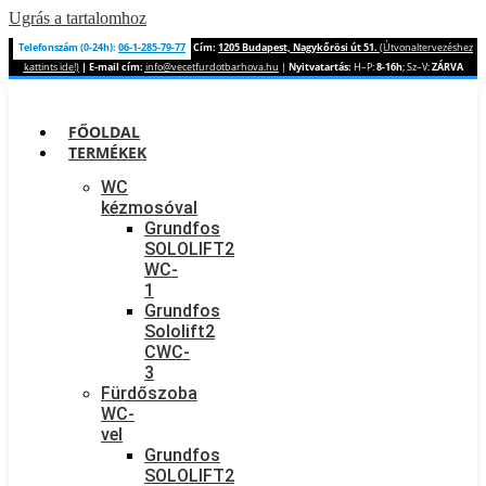
Ugrás a tartalomhoz
Telefonszám (0-24h):
06-1-285-79-77
Cím:
1205 Budapest, Nagykőrösi út 51.
(Útvonaltervezéshez
kattints ide!)
|
E-mail cím:
info@vecetfurdotbarhova.hu
|
Nyitvatartás:
H–P:
8-16h
; Sz–V:
ZÁRVA
FŐOLDAL
TERMÉKEK
WC
kézmosóval
Grundfos
SOLOLIFT2
WC-
1
Grundfos
Sololift2
CWC-
3
Fürdőszoba
WC-
vel
Grundfos
SOLOLIFT2