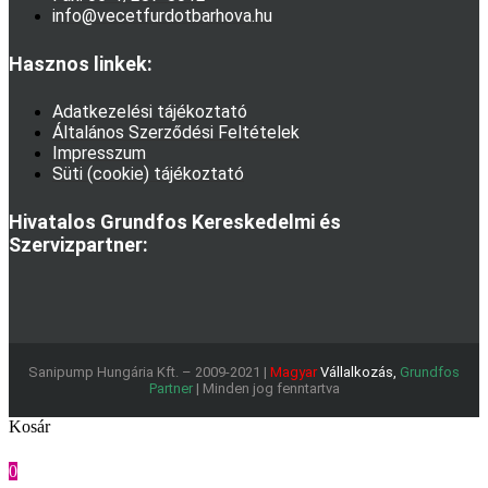
info@vecetfurdotbarhova.hu
Hasznos linkek:
Adatkezelési tájékoztató
Általános Szerződési Feltételek
Impresszum
Süti (cookie) tájékoztató
Hivatalos Grundfos Kereskedelmi és
Szervizpartner:
Sanipump Hungária Kft. – 2009-2021 |
Magyar
Vállalkozás,
Grundfos
Partner
| Minden jog fenntartva
Kosár
0