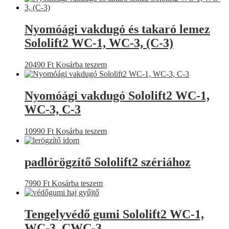
Nyomóági vakdugó és takaró lemez
Sololift2 WC-1, WC-3, (C-3)
20490
Ft
Kosárba teszem
Nyomóági vakdugó Sololift2 WC-1,
WC-3, C-3
10990
Ft
Kosárba teszem
padlórögzítő Sololift2 szériához
7990
Ft
Kosárba teszem
Tengelyvédő gumi Sololift2 WC-1,
WC-3, CWC-3