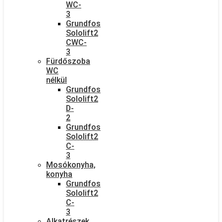
WC-
3
Grundfos
Sololift2
CWC-
3
Fürdőszoba
WC
nélkül
Grundfos
Sololift2
D-
2
Grundfos
Sololift2
C-
3
Mosókonyha,
konyha
Grundfos
Sololift2
C-
3
Alkatrészek