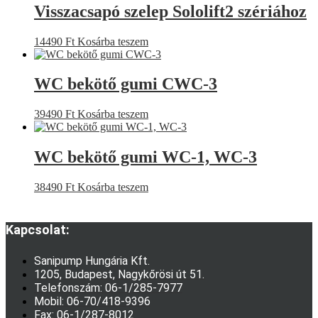
Visszacsapó szelep Sololift2 szériához
14490
Ft
Kosárba teszem
WC bekötő gumi CWC-3
39490
Ft
Kosárba teszem
WC bekötő gumi WC-1, WC-3
38490
Ft
Kosárba teszem
Kapcsolat:
Sanipump Hungária Kft.
1205, Budapest, Nagykőrösi út 51.
Telefonszám: 06-1/285-7977
Mobil: 06-70/418-9396
Fax: 06-1/287-8012