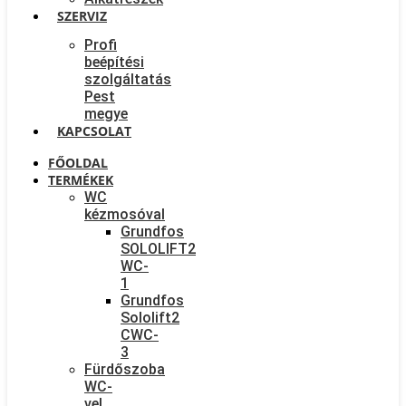
SZERVIZ
Profi
beépítési
szolgáltatás
Pest
megye
KAPCSOLAT
FŐOLDAL
TERMÉKEK
WC
kézmosóval
Grundfos
SOLOLIFT2
WC-
1
Grundfos
Sololift2
CWC-
3
Fürdőszoba
WC-
vel