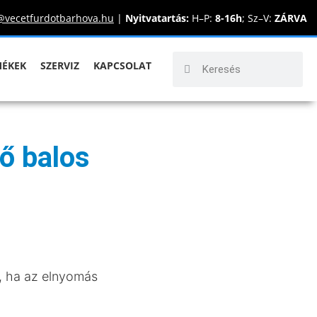
@vecetfurdotbarhova.hu
|
Nyitvatartás:
H–P:
8-16h
; Sz–V:
ZÁRVA
MÉKEK
SZERVIZ
KAPCSOLAT
ő balos
g, ha az elnyomás