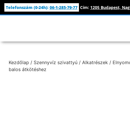
Telefonszám (0-24h):
06-1-285-79-77
Cím:
1205 Budapest, Nagy
Kezdőlap
/
Szennyvíz szivattyú
/
Alkatrészek
/ Elnyom
balos átkötéshez