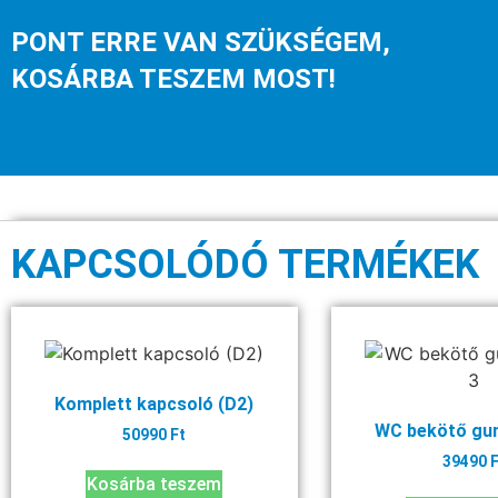
PONT ERRE VAN SZÜKSÉGEM,
KOSÁRBA TESZEM MOST!
KAPCSOLÓDÓ TERMÉKEK
Komplett kapcsoló (D2)
WC bekötő gu
50990
Ft
39490
F
Kosárba teszem