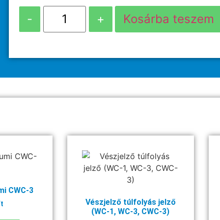
-
+
Kosárba teszem
mi CWC-3
Vészjelző túlfolyás jelző
t
(WC-1, WC-3, CWC-3)