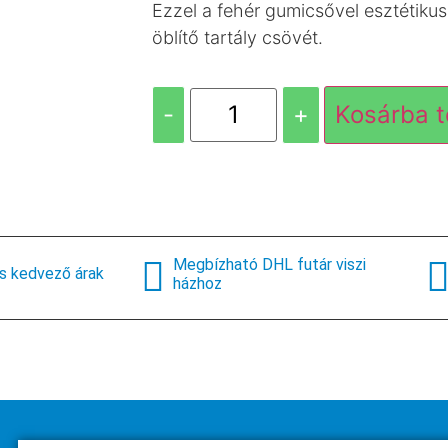
Ezzel a fehér gumicsővel esztétiku
öblítő tartály csövét.
-
+
Kosárba 
Megbízható DHL futár viszi
s kedvező árak
házhoz