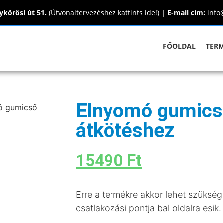
kőrösi út 51.
(Útvonaltervezéshez kattints ide!)
|
E-mail cím:
info
FŐOLDAL
TER
Elnyomó gumics
ó gumicső
átkötéshez
15490
Ft
Erre a termékre akkor lehet szüksé
csatlakozási pontja bal oldalra esik.