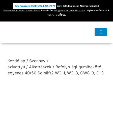
Telefonszám (0-24h):
06-1-285-79-77
Cím:
1205 Budapest, Nagykőrösi út 51.
(Útvonaltervezéshez kattints ide!)
|
E-mail cím:
info@vecetfurdotbarhova.hu
|
Nyitvatartás:
H–P:
8-
16h
; Sz–V:
ZÁRVA
Kezdőlap
/
Szennyvíz
szivattyú
/
Alkatrészek
/ Befolyó ági gumibekötő
egyenes 40/50 Sololift2 WC-1, WC-3, CWC-3, C-3