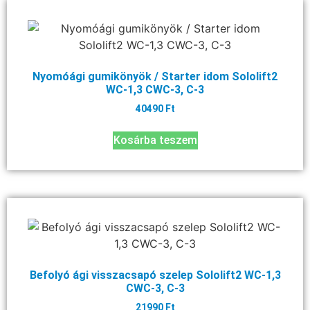
Nyomóági gumikönyök / Starter idom Sololift2
WC-1,3 CWC-3, C-3
40490
Ft
Kosárba teszem
Befolyó ági visszacsapó szelep Sololift2 WC-1,3
CWC-3, C-3
21990
Ft