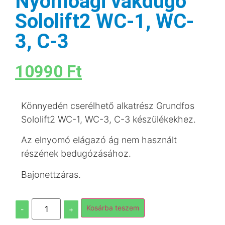
Nyomóági vakdugó
Sololift2 WC-1, WC-
3, C-3
10990
Ft
Könnyedén cserélhető alkatrész Grundfos
Sololift2 WC-1, WC-3, C-3 készülékekhez.
Az elnyomó elágazó ág nem használt
részének bedugózásához.
Bajonettzáras.
Kosárba teszem
-
+