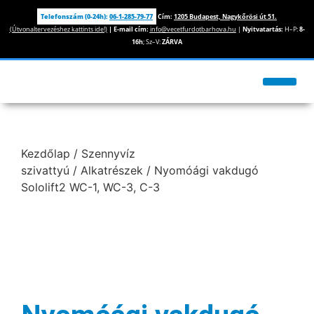
Telefonszám (0-24h):
06-1-285-79-77
Cím:
1205 Budapest, Nagykőrösi út 51.
(Útvonaltervezéshez kattints ide!)
|
E-mail cím:
info@vecetfurdotbarhova.hu
|
Nyitvatartás:
H–P:
8-
16h
; Sz–V:
ZÁRVA
Kezdőlap
/
Szennyvíz
szivattyú
/
Alkatrészek
/ Nyomóági vakdugó
Sololift2 WC-1, WC-3, C-3