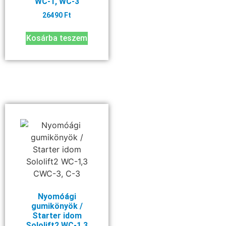
WC-1, WC-3
26490
Ft
Kosárba teszem
Nyomóági
gumikönyök /
Starter idom
Sololift2 WC-1,3