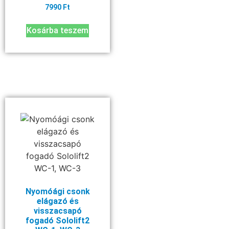
7990
Ft
Kosárba teszem
Nyomóági csonk
elágazó és
visszacsapó
fogadó Sololift2