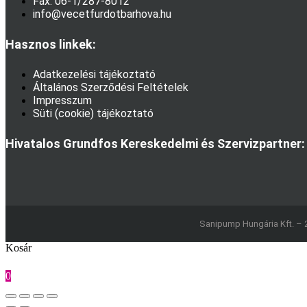
Fax: 06-1/287-8012
info@vecetfurdotbarhova.hu
Hasznos linkek:
Adatkezelési tájékoztató
Általános Szerződési Feltételek
Impresszum
Süti (cookie) tájékoztató
Hivatalos Grundfos Kereskedelmi és Szervizpartner:
Sanipump Hungária Kft. – 
Kosár
0