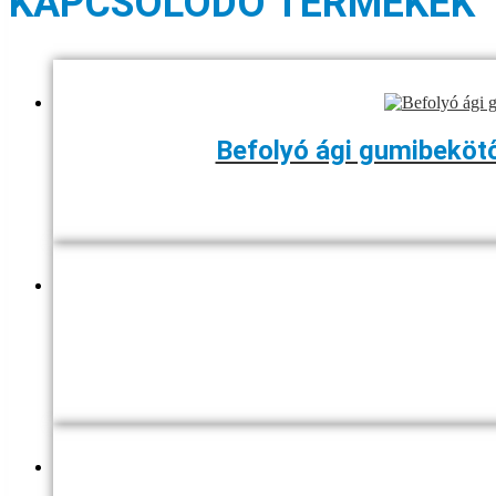
KAPCSOLÓDÓ TERMÉKEK
Befolyó ági gumibeköt