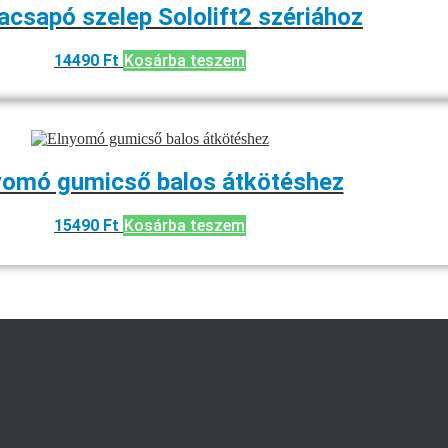
acsapó szelep Sololift2 szériához
14490
Ft
Kosárba teszem
yomó gumicső balos átkötéshez
15490
Ft
Kosárba teszem