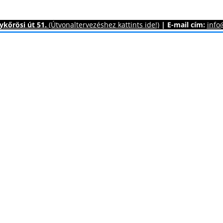
kőrösi út 51.
(Útvonaltervezéshez kattints ide!)
|
E-mail cím:
info