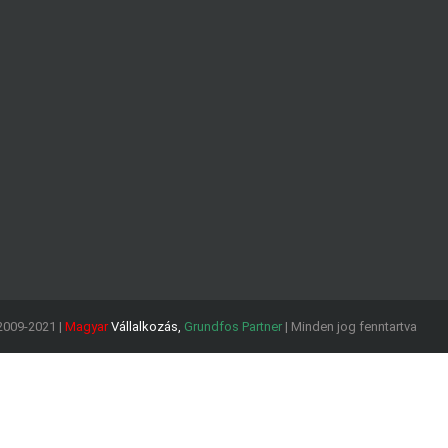
2009-2021 |
Magyar
Vállalkozás,
Grundfos Partner
| Minden jog fenntartva