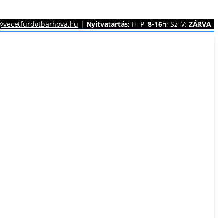
@vecetfurdotbarhova.hu
|
Nyitvatartás:
H–P:
8-16h
; Sz–V:
ZÁRVA