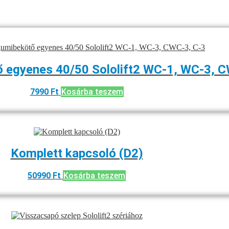
ő egyenes 40/50 Sololift2 WC-1, WC-3, 
7990
Ft
Kosárba teszem
Komplett kapcsoló (D2)
50990
Ft
Kosárba teszem