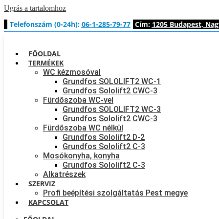
Ugrás a tartalomhoz
Telefonszám (0-24h):
06-1-285-79-77
Cím:
1205 Budapest, Nagy
FŐOLDAL
TERMÉKEK
WC kézmosóval
Grundfos SOLOLIFT2 WC-1
Grundfos Sololift2 CWC-3
Fürdőszoba WC-vel
Grundfos SOLOLIFT2 WC-3
Grundfos Sololift2 CWC-3
Fürdőszoba WC nélkül
Grundfos Sololift2 D-2
Grundfos Sololift2 C-3
Mosókonyha, konyha
Grundfos Sololift2 C-3
Alkatrészek
SZERVIZ
Profi beépítési szolgáltatás Pest megye
KAPCSOLAT