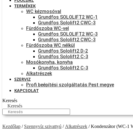
FŐOLDAL
TERMÉKEK
WC kézmosóval
Grundfos SOLOLIFT2 WC-1
Grundfos Sololift2 CWC-3
Fürdőszoba WC-vel
Grundfos SOLOLIFT2 WC-3
Grundfos Sololift2 CWC-3
Fürdőszoba WC nélkül
Grundfos Sololift2 D-2
Grundfos Sololift2 C-3
Mosókonyha, konyha
Grundfos Sololift2 C-3
Alkatrészek
SZERVIZ
Profi beépítési szolgáltatás Pest megye
KAPCSOLAT
Keresés
Keresés
Kezdőlap
/
Szennyvíz szivattyú
/
Alkatrészek
/ Kondenzátor (WC-1