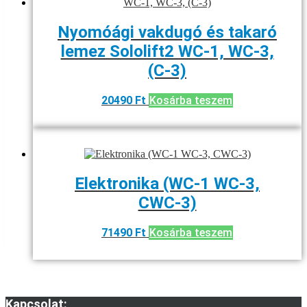
Nyomóági vakdugó és takaró
lemez Sololift2 WC-1, WC-3,
(C-3)
20490
Ft
Kosárba teszem
Elektronika (WC-1 WC-3,
CWC-3)
71490
Ft
Kosárba teszem
Kapcsolat: