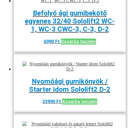
Befolyó ági gumibekötő
egyenes 32/40 Sololift2 WC-
1, WC-3 CWC-3, C-3, D-2
6990
Ft
Kosárba teszem
Nyomóági gumikönyök /
Starter idom Sololift2 D-2
33990
Ft
Kosárba teszem