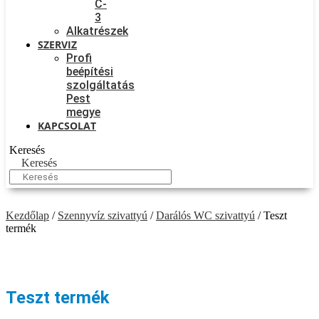
C-
3
Alkatrészek
SZERVIZ
Profi
beépítési
szolgáltatás
Pest
megye
KAPCSOLAT
Keresés
Keresés
Kezdőlap
/
Szennyvíz szivattyú
/
Darálós WC szivattyú
/ Teszt
termék
Teszt termék