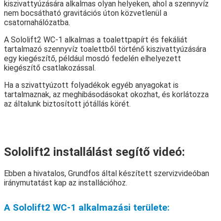
kiszivattyúzására alkalmas olyan helyeken, ahol a szennyvíz
nem bocsátható gravitációs úton közvetlenül a
csatornahálózatba.
A Sololift2 WC-1 alkalmas a toalettpapírt és fekáliát
tartalmazó szennyvíz toalettből történő kiszivattyúzására
egy kiegészítő, például mosdó fedelén elhelyezett
kiegészítő csatlakozással.
Ha a szivattyúzott folyadékok egyéb anyagokat is
tartalmaznak, az meghibásodásokat okozhat, és korlátozza
az általunk biztosított jótállás körét.
Sololift2 installálást segítő videó:
Ebben a hivatalos, Grundfos által készített szervizvideóban
iránymutatást kap az installációhoz.
A Sololift2 WC-1 alkalmazási területe: