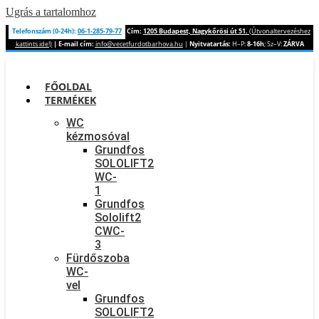
Ugrás a tartalomhoz
Telefonszám (0-24h):
06-1-285-79-77
Cím:
1205 Budapest, Nagykőrösi út 51.
(Útvonaltervezéshez
kattints ide!)
|
E-mail cím:
info@vecetfurdotbarhova.hu
|
Nyitvatartás:
H–P:
8-16h
; Sz–V:
ZÁRVA
FŐOLDAL
TERMÉKEK
WC
kézmosóval
Grundfos
SOLOLIFT2
WC-
1
Grundfos
Sololift2
CWC-
3
Fürdőszoba
WC-
vel
Grundfos
SOLOLIFT2