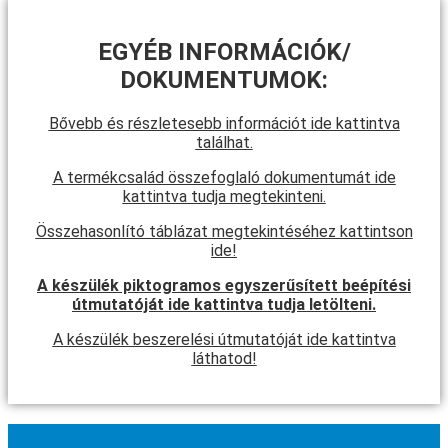
EGYÉB INFORMÁCIÓK/
DOKUMENTUMOK:
Bővebb és részletesebb információt ide kattintva
találhat.
A termékcsalád összefoglaló dokumentumát ide
kattintva tudja megtekinteni.
Összehasonlító táblázat megtekintéséhez kattintson
ide!
A készülék piktogramos egyszerűsített beépítési
útmutatóját ide kattintva tudja letölteni.
A készülék beszerelési útmutatóját ide kattintva
láthatod!