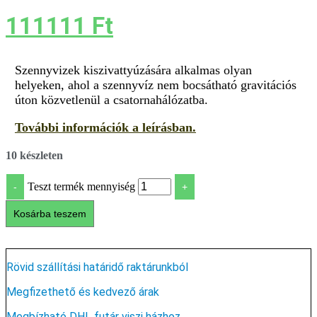
111111
Ft
Szennyvizek kiszivattyúzására alkalmas olyan
helyeken, ahol a szennyvíz nem bocsátható gravitációs
úton közvetlenül a csatornahálózatba.
További információk a leírásban.
10 készleten
Teszt termék mennyiség
-
+
Kosárba teszem
Rövid szállítási határidő raktárunkból
Megfizethető és kedvező árak
Megbízható DHL futár viszi házhoz