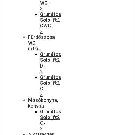
WC-
3
Grundfos
Sololift2
CWC-
3
Fürdőszoba
WC
nélkül
Grundfos
Sololift2
D-
2
Grundfos
Sololift2
C-
3
Mosókonyha,
konyha
Grundfos
Sololift2
C-
3
Alkatrészek