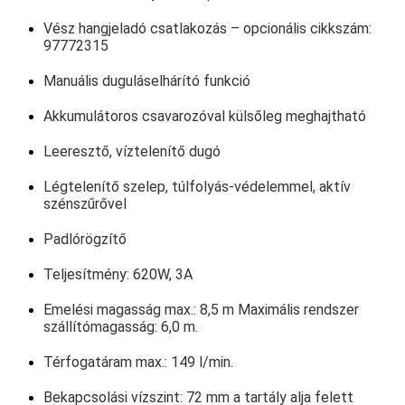
Vész hangjeladó csatlakozás – opcionális cikkszám:
97772315
Manuális duguláselhárító funkció
Akkumulátoros csavarozóval külsőleg meghajtható
Leeresztő, víztelenítő dugó
Légtelenítő szelep, túlfolyás-védelemmel, aktív
szénszűrővel
Padlórögzítő
Teljesítmény: 620W, 3A
Emelési magasság max.: 8,5 m Maximális rendszer
szállítómagasság: 6,0 m.
Térfogatáram max.: 149 l/min.
Bekapcsolási vízszint: 72 mm a tartály alja felett