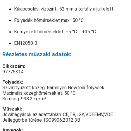
Kikapcsolási vízszint:: 52 mm a tartály alja felett.
Folyadék hőmérséklet max.: 50 °C.
Környezeti hőmérséklet: +5 °C ... +35 °C
EN12050-3
Részletes műszaki adatok:
Cikkszám:
97775314
Folyadék:
Szivattyúzott közeg: Bármilyen Newtoni folyadék
Maximális közeghőmérséklet: 50 °C
Sűrűség: 998.2 kg/m³
Műszaki:
Jóváhagyások az adattáblán: CE,TR,LGA,VDEEMV,VDE
Jelleggörbe tűrése: ISO9906:2012 3B
Anyagok: