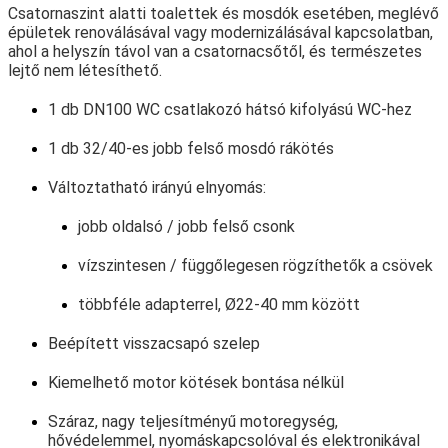
Csatornaszint alatti toalettek és mosdók esetében, meglévő
épületek renoválásával vagy modernizálásával kapcsolatban,
ahol a helyszín távol van a csatornacsőtől, és természetes
lejtő nem létesíthető.
1 db DN100 WC csatlakozó hátsó kifolyású WC-hez
1 db 32/40-es jobb felső mosdó rákötés
Változtatható irányú elnyomás:
jobb oldalsó / jobb felső csonk
vízszintesen / függőlegesen rögzíthetők a csövek
többféle adapterrel, Ø22-40 mm között
Beépített visszacsapó szelep
Kiemelhető motor kötések bontása nélkül
Száraz, nagy teljesítményű motoregység,
hővédelemmel, nyomáskapcsolóval és elektronikával