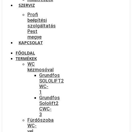
SZERVIZ
Profi
beépítési
szolgáltatás
Pest
megye
KAPCSOLAT
FŐOLDAL
TERMÉKEK
WC
kézmosóval
Grundfos
SOLOLIFT2
WC-
1
Grundfos
Sololift2
CWC-
3
Fürdőszoba
WC-
vel