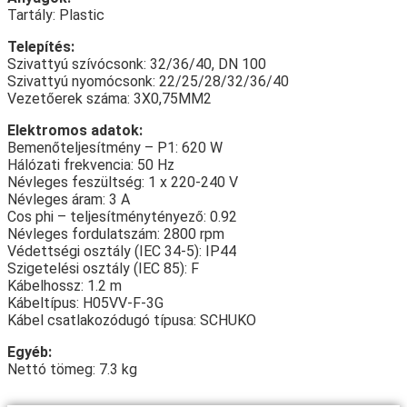
Tartály: Plastic
Telepítés:
Szivattyú szívócsonk: 32/36/40, DN 100
Szivattyú nyomócsonk: 22/25/28/32/36/40
Vezetőerek száma: 3X0,75MM2
Elektromos adatok:
Bemenőteljesítmény – P1: 620 W
Hálózati frekvencia: 50 Hz
Névleges feszültség: 1 x 220-240 V
Névleges áram: 3 A
Cos phi – teljesítménytényező: 0.92
Névleges fordulatszám: 2800 rpm
Védettségi osztály (IEC 34-5): IP44
Szigetelési osztály (IEC 85): F
Kábelhossz: 1.2 m
Kábeltípus: H05VV-F-3G
Kábel csatlakozódugó típusa: SCHUKO
Egyéb:
Nettó tömeg: 7.3 kg