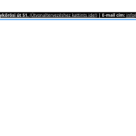
kőrösi út 51.
(Útvonaltervezéshez kattints ide!)
|
E-mail cím:
info