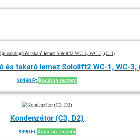
és takaró lemez Sololift2 WC-1, WC-3, 
20490
Ft
Kosárba teszem
Kondenzátor (C3, D2)
9990
Ft
Kosárba teszem