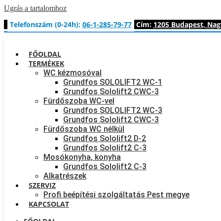
Ugrás a tartalomhoz
Telefonszám (0-24h):
06-1-285-79-77
Cím:
1205 Budapest, Nagy
FŐOLDAL
TERMÉKEK
WC kézmosóval
Grundfos SOLOLIFT2 WC-1
Grundfos Sololift2 CWC-3
Fürdőszoba WC-vel
Grundfos SOLOLIFT2 WC-3
Grundfos Sololift2 CWC-3
Fürdőszoba WC nélkül
Grundfos Sololift2 D-2
Grundfos Sololift2 C-3
Mosókonyha, konyha
Grundfos Sololift2 C-3
Alkatrészek
SZERVIZ
Profi beépítési szolgáltatás Pest megye
KAPCSOLAT