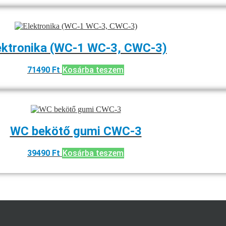
ektronika (WC-1 WC-3, CWC-3)
71490
Ft
Kosárba teszem
WC bekötő gumi CWC-3
39490
Ft
Kosárba teszem