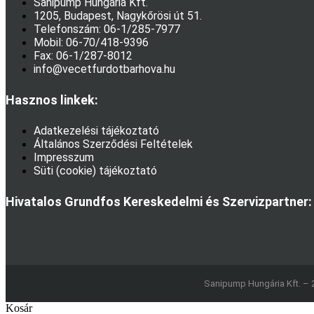
Sanipump Hungária Kft.
1205, Budapest, Nagykőrösi út 51.
Telefonszám: 06-1/285-7977
Mobil: 06-70/418-9396
Fax: 06-1/287-8012
info@vecetfurdotbarhova.hu
Hasznos linkek:
Adatkezelési tájékoztató
Általános Szerződési Feltételek
Impresszum
Süti (cookie) tájékoztató
Hivatalos Grundfos Kereskedelmi és Szervizpartner:
Sanipump Hungária Kft. – 
Kosár