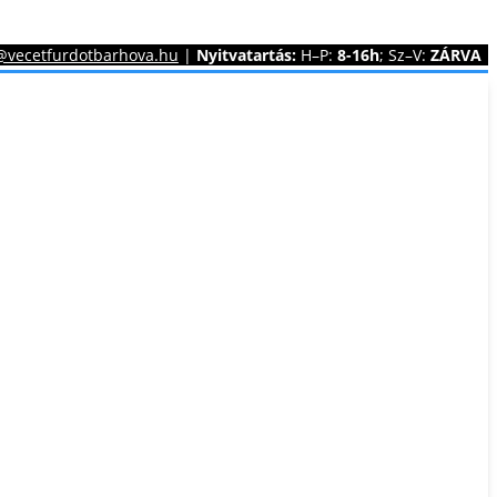
@vecetfurdotbarhova.hu
|
Nyitvatartás:
H–P:
8-16h
; Sz–V:
ZÁRVA