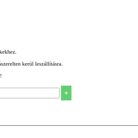
kekhez.
zerelten kerül leszállításra.
!
+