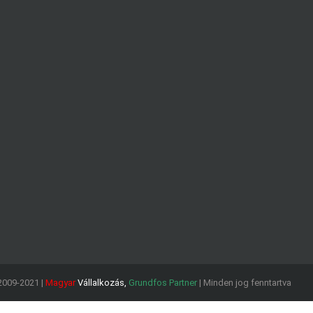
2009-2021 |
Magyar
Vállalkozás,
Grundfos Partner
| Minden jog fenntartva