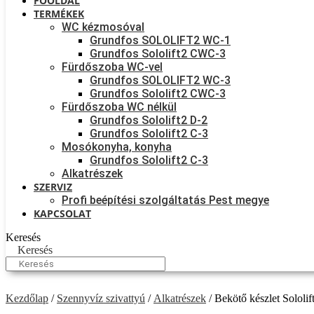
FŐOLDAL
TERMÉKEK
WC kézmosóval
Grundfos SOLOLIFT2 WC-1
Grundfos Sololift2 CWC-3
Fürdőszoba WC-vel
Grundfos SOLOLIFT2 WC-3
Grundfos Sololift2 CWC-3
Fürdőszoba WC nélkül
Grundfos Sololift2 D-2
Grundfos Sololift2 C-3
Mosókonyha, konyha
Grundfos Sololift2 C-3
Alkatrészek
SZERVIZ
Profi beépítési szolgáltatás Pest megye
KAPCSOLAT
Keresés
Keresés
Kezdőlap
/
Szennyvíz szivattyú
/
Alkatrészek
/ Bekötő készlet Solol