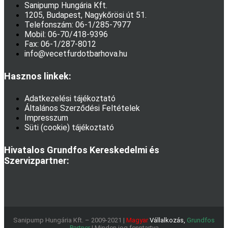
Sanipump Hungária Kft.
1205, Budapest, Nagykőrösi út 51.
Telefonszám: 06-1/285-7977
Mobil: 06-70/418-9396
Fax: 06-1/287-8012
info@vecetfurdotbarhova.hu
Hasznos linkek:
Adatkezelési tájékoztató
Általános Szerződési Feltételek
Impresszum
Süti (cookie) tájékoztató
Hivatalos Grundfos Kereskedelmi és
Szervizpartner:
Sanipump Hungária Kft. – 2009-2021 |
Magyar
Vállalkozás,
Grundfos
Partner
| Minden jog fenntartva