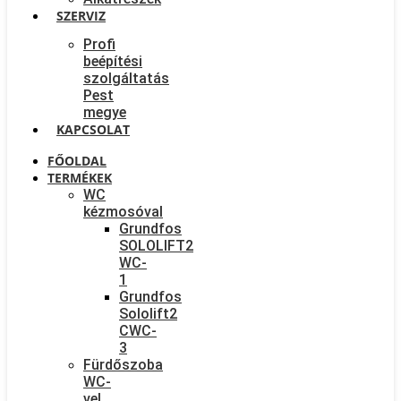
SZERVIZ
Profi
beépítési
szolgáltatás
Pest
megye
KAPCSOLAT
FŐOLDAL
TERMÉKEK
WC
kézmosóval
Grundfos
SOLOLIFT2
WC-
1
Grundfos
Sololift2
CWC-
3
Fürdőszoba
WC-
vel