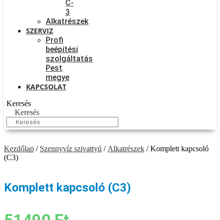
C-
3
Alkatrészek
SZERVIZ
Profi
beépítési
szolgáltatás
Pest
megye
KAPCSOLAT
Keresés
Keresés
Kezdőlap
/
Szennyvíz szivattyú
/
Alkatrészek
/ Komplett kapcsoló
(C3)
Komplett kapcsoló (C3)