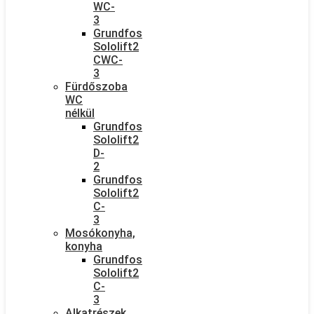
WC-
3
Grundfos
Sololift2
CWC-
3
Fürdőszoba
WC
nélkül
Grundfos
Sololift2
D-
2
Grundfos
Sololift2
C-
3
Mosókonyha,
konyha
Grundfos
Sololift2
C-
3
Alkatrészek