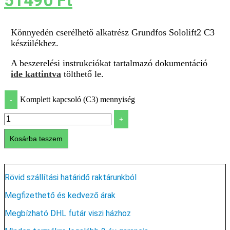
51490
Ft
Könnyedén cserélhető alkatrész Grundfos Sololift2 C3
készülékhez.
A beszerelési instrukciókat tartalmazó dokumentáció
ide kattintva
tölthető le.
Komplett kapcsoló (C3) mennyiség
-
+
Kosárba teszem
Rövid szállítási határidő raktárunkból
Megfizethető és kedvező árak
Megbízható DHL futár viszi házhoz