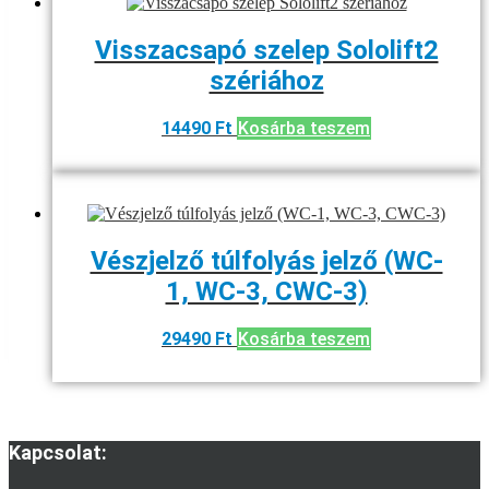
Visszacsapó szelep Sololift2
szériához
14490
Ft
Kosárba teszem
Vészjelző túlfolyás jelző (WC-
1, WC-3, CWC-3)
29490
Ft
Kosárba teszem
Kapcsolat: