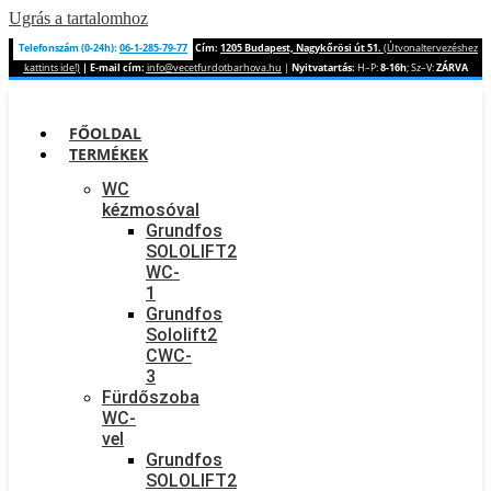
Ugrás a tartalomhoz
Telefonszám (0-24h):
06-1-285-79-77
Cím:
1205 Budapest, Nagykőrösi út 51.
(Útvonaltervezéshez
kattints ide!)
|
E-mail cím:
info@vecetfurdotbarhova.hu
|
Nyitvatartás:
H–P:
8-16h
; Sz–V:
ZÁRVA
FŐOLDAL
TERMÉKEK
WC
kézmosóval
Grundfos
SOLOLIFT2
WC-
1
Grundfos
Sololift2
CWC-
3
Fürdőszoba
WC-
vel
Grundfos
SOLOLIFT2