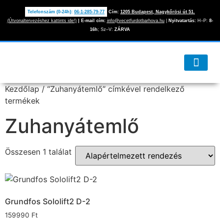
Telefonszám (0-24h):
06-1-285-79-77
Cím:
1205 Budapest, Nagykőrösi út 51.
(Útvonaltervezéshez kattints ide!)
|
E-mail cím:
info@vecetfurdotbarhova.hu
|
Nyitvatartás:
H–P:
8-
16h
; Sz–V:
ZÁRVA
Kezdőlap
/ “Zuhanyátemlő” címkével rendelkező
termékek
Zuhanyátemlő
Összesen 1 találat
Grundfos Sololift2 D-2
159990
Ft