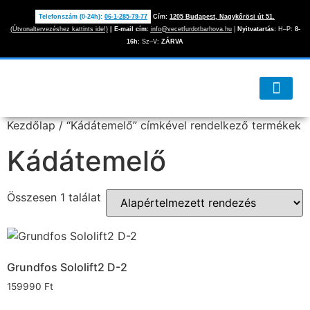
Telefonszám (0-24h):
06-1-285-79-77
Cím:
1205 Budapest, Nagykőrösi út 51.
(Útvonaltervezéshez kattints ide!)
|
E-mail cím:
info@vecetfurdotbarhova.hu
|
Nyitvatartás:
H–P:
8-
16h
; Sz–V:
ZÁRVA
Kezdőlap
/ “Kádátemelő” címkével rendelkező termékek
Kádátemelő
Összesen 1 találat
Grundfos Sololift2 D-2
159990
Ft